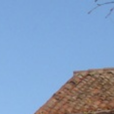
Contatti
Assistenza
Concessionari
Preventivo
Usato
News
Video
Prod
© 2026 AGM & AFT Trading srls Sede Leg. Via Della Provvidenza 6
05209540284 Cod SDI : J6URRTW