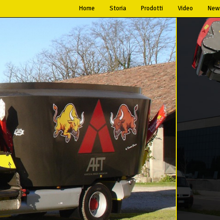
Home
Storia
Prodotti
Video
New