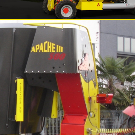
Carri Verticali Taglia Miscelatori
Semoventi
Monococlea