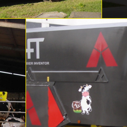
Carri Verticali Taglia Miscelatori
Semoventi
Bicoclea