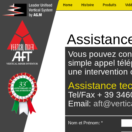
Home
Histoire
Produits
Vid
Assistanc
Vous pouvez cont
simple appel tél
une intervention 
Assistance te
Tel/Fax + 39 34
Email:
aft@verti
Nom et Prénom: *