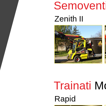
Semovent
Zenith II
Trainati
M
Rapid