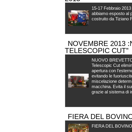
15-17 Febbraio 2013 
abbiamo esposto al p
costruito da Tiziano 
NOVEMBRE 2013 :
TELESCOPIC CUT”
NUOVO BREVETTO “IN
Telescopic Cut elimin
apertura con l’ester
evitando le fuoriuscit
miscelazione determin
macchina. Evita il su
grazie al sistema di i
FIERA DEL BOVIN
FIERA DEL BOVINO