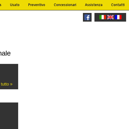
s
Usato
Preventivo
Concessionari
Assistenza
Contatti
nale
 tutto »