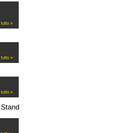
 tutto »
 tutto »
 tutto »
 Stand