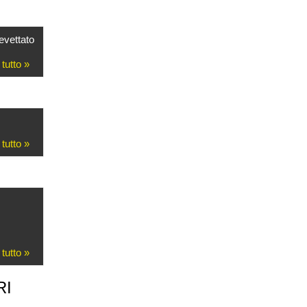
evettato
 tutto »
 tutto »
 tutto »
RI