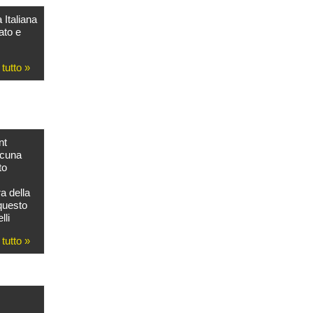
Italiana
ato e
 tutto »
nt
lcuna
to
a della
 questo
lli
 tutto »