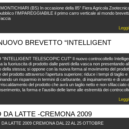
MONTICHIARI (BS) In occasione della 85° Fiera Agricola Zootecnica 
ubblico l'IMPAREGGIABILE il primo carro verticale al mondo brevett
Faccia
Leggi
NUOVO BREVETTO “INTELLIGENT
TELLIGENT TELESCOPIC CUT” Il nuovo controcoltello Intellige
a la fuoriuscita di prodotto dalle pareti della vasca non presentando a
no della stessa; si oppone con la nuova forma al movimento del prodot
e del prodotto attraverso l’apertura superiore; riduce i tempi di taglio e
ando un risparmio in termini di carburante, di inquinamento e di usur
rriscaldamento del prodotto che avrà un taglio netto e non sfilacciato
nserimento, la forma e l’ausilio delle lame alle estremità dei controcolte
Leggi
O DA LATTE -CREMONA 2009
 DA LATTE 2009 CREMONA DAL 22 AL 25 OTTOBRE