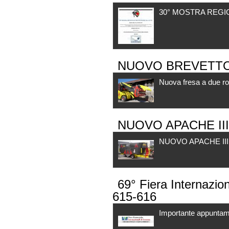
30° MOSTRA REGI
NUOVO BREVETT
Nuova fresa a due ro
NUOVO APACHE III
NUOVO APACHE III
69° Fiera Internazi
615-616
Importante appuntamen