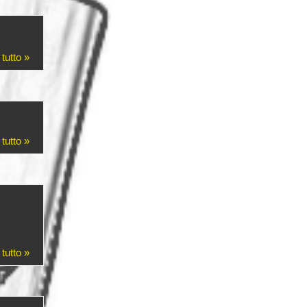
 tutto »
 tutto »
 tutto »